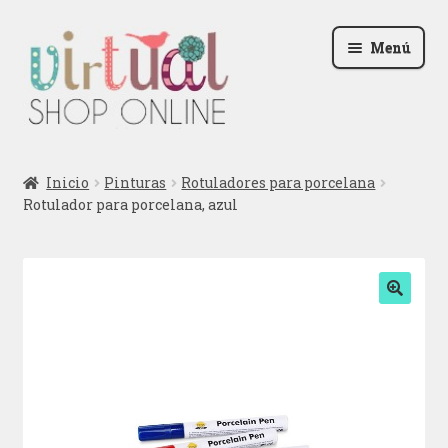
Ir
Ir
Menú
a
al
la
contenido
navegación
Radio
Inicio
Pinturas
Rotuladores para porcelana
Rotulador para porcelana, azul
Podcast
Contactar
Blog
🔍
Iniciar sesión