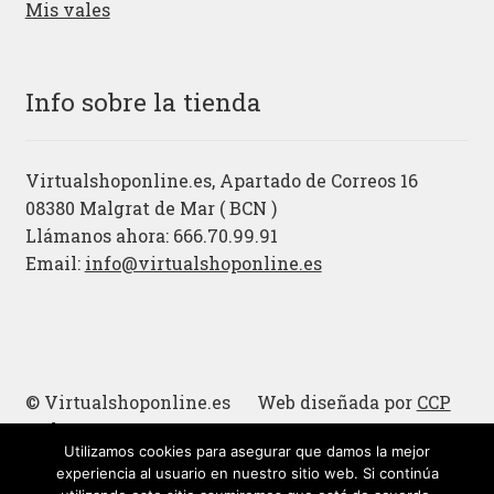
Mis vales
Info sobre la tienda
Virtualshoponline.es, Apartado de Correos 16
08380 Malgrat de Mar ( BCN )
Llámanos ahora: 666.70.99.91
Email:
info@virtualshoponline.es
© Virtualshoponline.es Web diseñada por
CCP
Cadena
Utilizamos cookies para asegurar que damos la mejor
Cucharas de madera
experiencia al usuario en nuestro sitio web. Si continúa