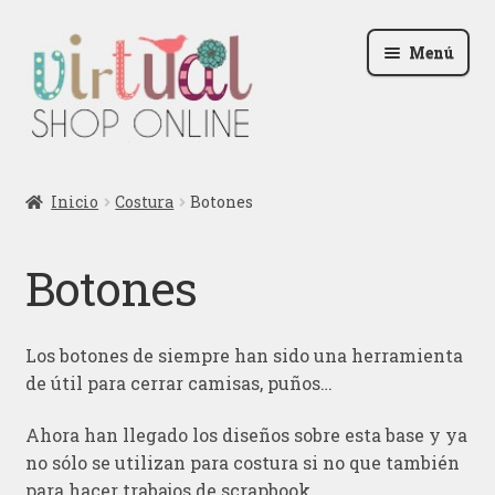
Ir
Ir
Menú
a
al
la
contenido
navegación
Radio
Inicio
Costura
Botones
Podcast
Botones
Contactar
Blog
Los botones de siempre han sido una herramienta
de útil para cerrar camisas, puños…
Iniciar sesión
Ahora han llegado los diseños sobre esta base y ya
no sólo se utilizan para costura si no que también
para hacer trabajos de scrapbook