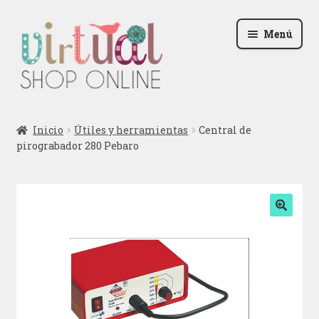
Ir
Ir
Menú
a
al
la
contenido
navegación
Radio
Inicio
Útiles y herramientas
Central de
pirograbador 280 Pebaro
Podcast
Contactar
Blog
🔍
Iniciar sesión