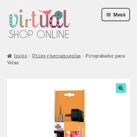
Ir
Ir
Menú
a
al
la
contenido
navegación
Radio
Inicio
Útiles y herramientas
Pirograbador para
Velas
Podcast
Contactar
Blog
🔍
Iniciar sesión