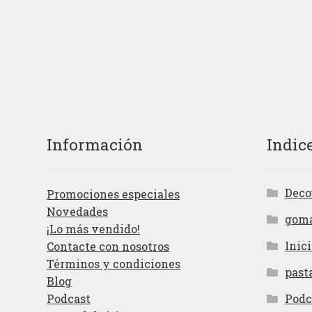
Información
Indic
Deco
Promociones especiales
Novedades
gom
¡Lo más vendido!
Inici
Contacte con nosotros
Términos y condiciones
past
Blog
Podcast
Podc