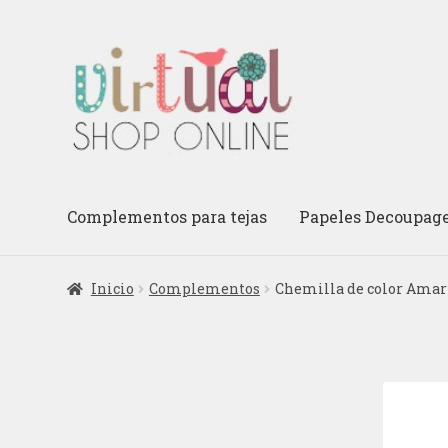
Ir
Ir
a
al
la
contenido
navegación
Complementos para tejas
Papeles Decoupag
Inicio
Complementos
Chemilla de color Amar