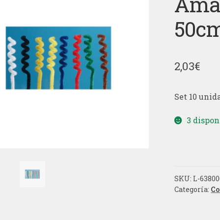
Amar
50c
2,03
€
Set 10 unid
3 dispon
SKU:
L-63800
Categoría:
Co