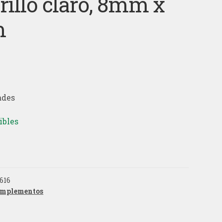
illo claro, 8mm x
m
ades
ibles
616
mplementos