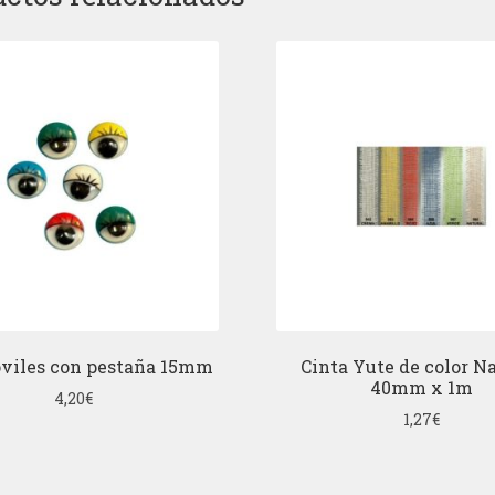
óviles con pestaña 15mm
Cinta Yute de color Na
40mm x 1m
4,20
€
1,27
€