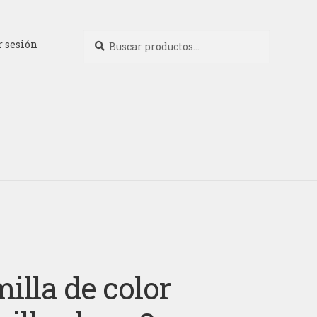
Buscar
Buscar
r sesión
por:
illa de color