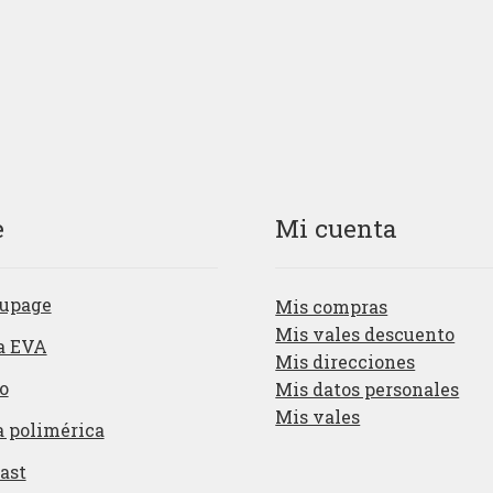
e
Mi cuenta
upage
Mis compras
Mis vales descuento
a EVA
Mis direcciones
o
Mis datos personales
Mis vales
a polimérica
ast