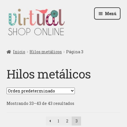
Ir
Ir
Menú
a
al
la
contenido
navegación
Radio
Inicio
Hilos metálicos
Página 3
Podcast
Hilos metálicos
Contactar
Blog
Mostrando 33–43 de 43 resultados
Iniciar sesión
1
2
3