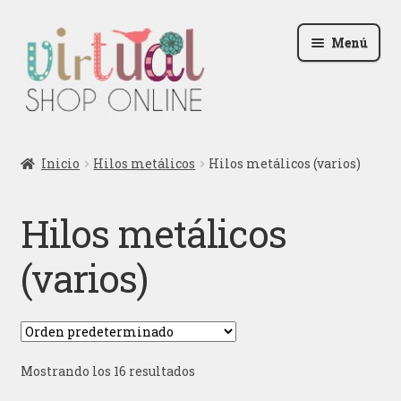
Ir
Ir
Menú
a
al
la
contenido
navegación
Radio
Inicio
Hilos metálicos
Hilos metálicos (varios)
Podcast
Hilos metálicos
Contactar
(varios)
Blog
Iniciar sesión
Mostrando los 16 resultados