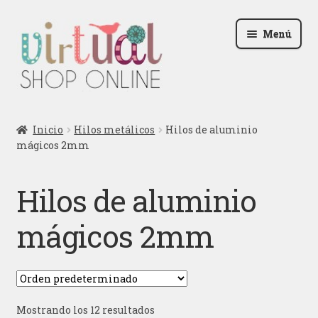
Ir
Ir
Menú
a
al
la
contenido
navegación
Radio
Inicio
Hilos metálicos
Hilos de aluminio
mágicos 2mm
Podcast
Contactar
Hilos de aluminio
Blog
mágicos 2mm
Iniciar sesión
Mostrando los 12 resultados