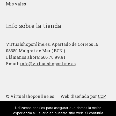
Mis vales
Info sobre la tienda
Virtualshoponline.es, Apartado de Correos 16
08380 Malgrat de Mar ( BCN )
Llámanos ahora: 666.70.99.91
Email:
info@virtualshoponline.es
© Virtualshoponline.es Web diseñada por
CCP
Cadena
Utilizamos cookies para asegurar que damos la mejor
Cucharas de madera
experiencia al usuario en nuestro sitio web. Si continúa