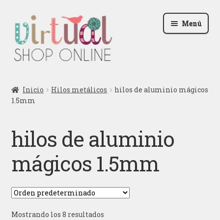
Ir
Ir
Menú
a
al
la
contenido
navegación
Radio
Inicio
Hilos metálicos
hilos de aluminio mágicos
1.5mm
Podcast
Contactar
hilos de aluminio
Blog
mágicos 1.5mm
Iniciar sesión
Mostrando los 8 resultados