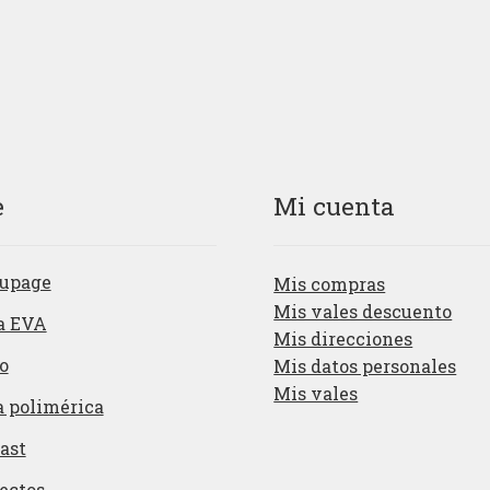
e
Mi cuenta
upage
Mis compras
Mis vales descuento
a EVA
Mis direcciones
o
Mis datos personales
Mis vales
a polimérica
ast
ectos