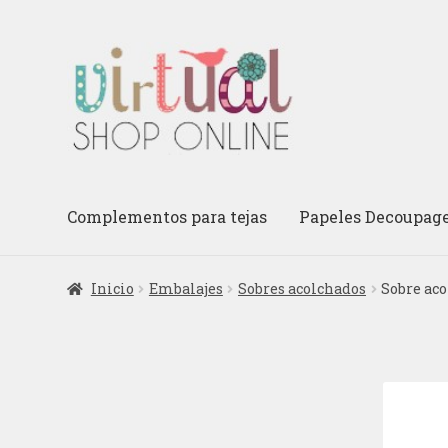
Ir
Ir
a
al
la
contenido
navegación
Complementos para tejas
Papeles Decoupag
Inicio
Embalajes
Sobres acolchados
Sobre ac