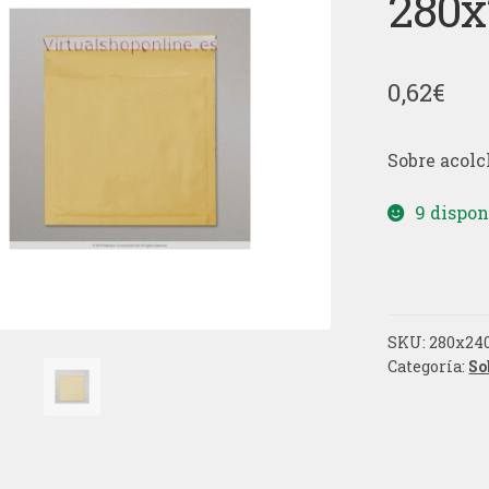
280
0,62
€
Sobre acol
9 dispon
SKU:
280x2
Categoría:
So