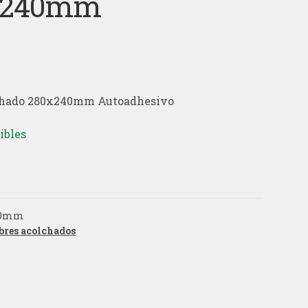
x240mm
chado 280x240mm Autoadhesivo
ibles
40mm
bres acolchados