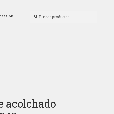
Buscar
Buscar
r sesión
por:
e acolchado