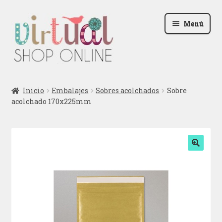
Ir
Ir
Menú
a
al
la
contenido
navegación
Radio
Inicio
Embalajes
Sobres acolchados
Sobre
acolchado 170x225mm
Podcast
Contactar
Blog
🔍
Iniciar sesión