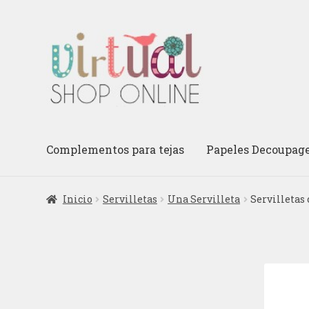
Ir
Ir
a
al
la
contenido
navegación
Complementos para tejas
Papeles Decoupag
Inicio
Servilletas
Una Servilleta
Servilletas 