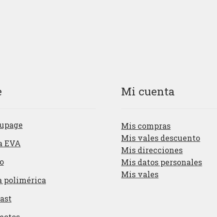
e
Mi cuenta
upage
Mis compras
Mis vales descuento
a EVA
Mis direcciones
o
Mis datos personales
Mis vales
a polimérica
ast
ectos