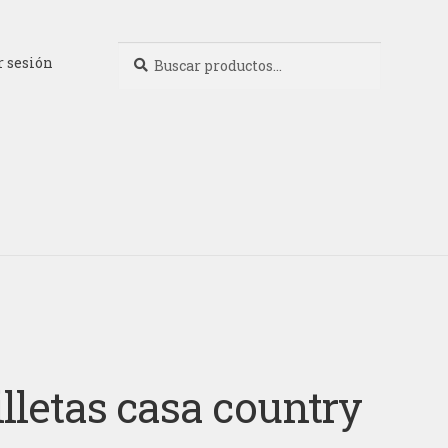
Buscar
Buscar
r sesión
por:
illetas casa country