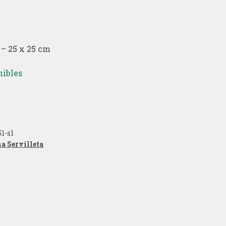
a – 25 x 25 cm
nibles
51-s1
a Servilleta