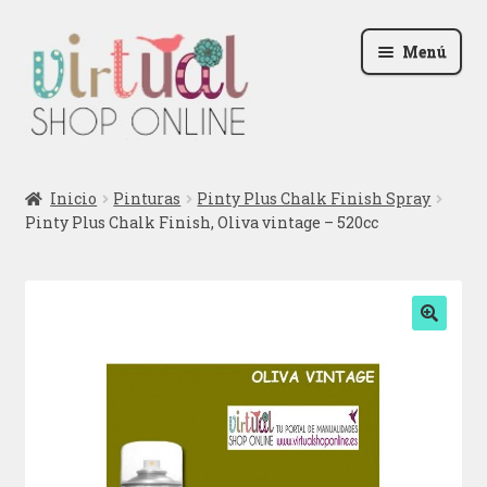
Ir
Ir
Menú
a
al
la
contenido
navegación
Radio
Inicio
Pinturas
Pinty Plus Chalk Finish Spray
Pinty Plus Chalk Finish, Oliva vintage – 520cc
Podcast
Contactar
Blog
🔍
Iniciar sesión