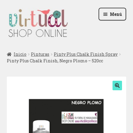
Ir
Ir
Menú
a
al
la
contenido
navegación
Radio
Inicio
Pinturas
Pinty Plus Chalk Finish Spray
Pinty Plus Chalk Finish, Negro Plomo – 520cc
Podcast
Contactar
Blog
🔍
Iniciar sesión