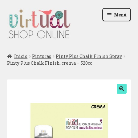
Ir
Ir
Menú
a
al
la
contenido
navegación
Radio
Inicio
Pinturas
Pinty Plus Chalk Finish Spray
Pinty Plus Chalk Finish, crema – 520cc
Podcast
Contactar
Blog
🔍
Iniciar sesión