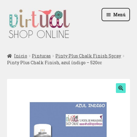
Ir
Ir
Menú
a
al
la
contenido
navegación
Radio
Inicio
Pinturas
Pinty Plus Chalk Finish Spray
Pinty Plus Chalk Finish, azul índigo – 520cc
Podcast
Contactar
Blog
🔍
Iniciar sesión