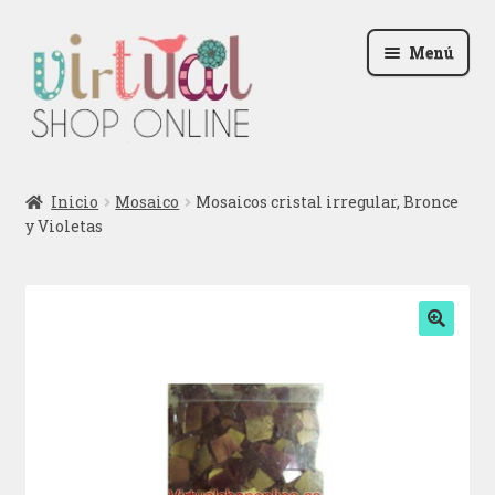
Ir
Ir
Menú
a
al
la
contenido
navegación
Radio
Inicio
Mosaico
Mosaicos cristal irregular, Bronce
y Violetas
Podcast
Contactar
Blog
🔍
Iniciar sesión