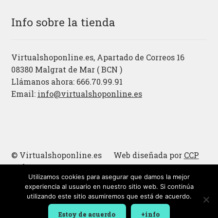
Info sobre la tienda
Virtualshoponline.es, Apartado de Correos 16
08380 Malgrat de Mar ( BCN )
Llámanos ahora: 666.70.99.91
Email:
info@virtualshoponline.es
© Virtualshoponline.es Web diseñada por
CCP
Cadena
Utilizamos cookies para asegurar que damos la mejor
Cucharas de madera
experiencia al usuario en nuestro sitio web. Si continúa
utilizando este sitio asumiremos que está de acuerdo.
Estoy de acuerdo
+info