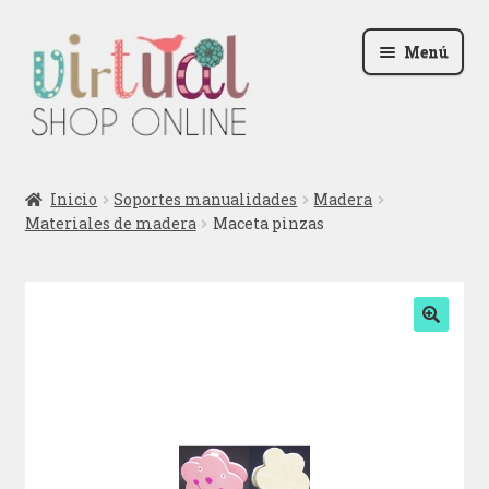
Ir
Ir
Menú
a
al
la
contenido
navegación
Radio
Inicio
Soportes manualidades
Madera
Materiales de madera
Maceta pinzas
Podcast
Contactar
Blog
🔍
Iniciar sesión