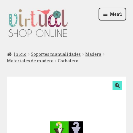
Ir
Ir
Menú
a
al
la
contenido
navegación
Radio
Inicio
Soportes manualidades
Madera
Materiales de madera
Corbatero
Podcast
Contactar
Blog
🔍
Iniciar sesión