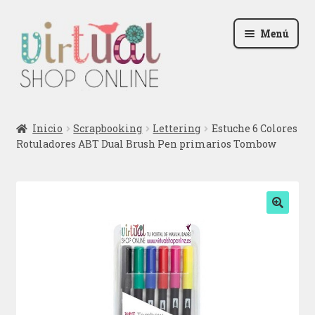
Ir
Ir
Menú
a
al
la
contenido
navegación
Radio
Inicio
Scrapbooking
Lettering
Estuche 6 Colores
Rotuladores ABT Dual Brush Pen primarios Tombow
Podcast
Contactar
Blog
🔍
Iniciar sesión