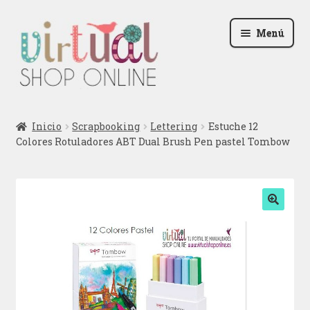
Ir
Ir
Menú
a
al
la
contenido
navegación
Radio
Inicio
Scrapbooking
Lettering
Estuche 12
Colores Rotuladores ABT Dual Brush Pen pastel Tombow
Podcast
Contactar
Blog
🔍
Iniciar sesión