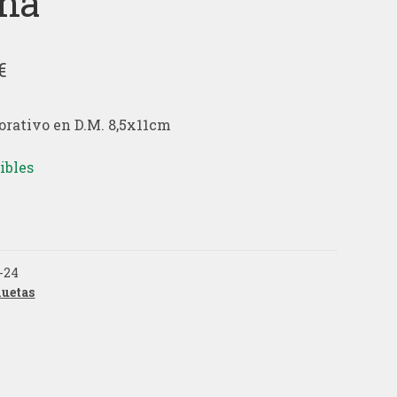
na
El
€
cio
precio
orativo en D.M. 8,5x11cm
ginal
actual
:
es:
ibles
€.
1,18€.
-24
luetas