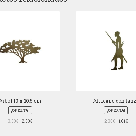
Arbol 10 x 10,5 cm
Africano con lan
¡OFERTA!
¡OFERTA!
El
El
El
El
3,33
€
2,33
€
2,30
€
1,61
€
precio
precio
precio
pre
original
actual
original
actu