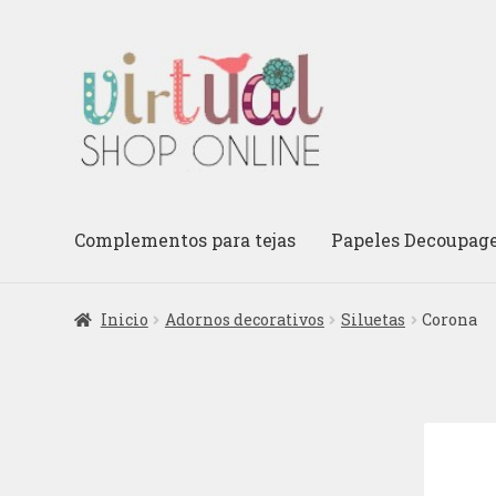
Ir
Ir
a
al
la
contenido
navegación
Complementos para tejas
Papeles Decoupag
Inicio
Adornos decorativos
Siluetas
Corona