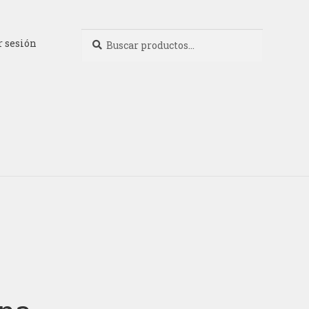
Buscar
Buscar
r sesión
por: