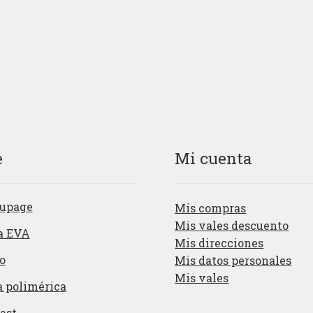
era:
es:
era:
es:
3,33€.
2,33€.
2,30€.
1,61€
e
Mi cuenta
upage
Mis compras
Mis vales descuento
a EVA
Mis direcciones
o
Mis datos personales
Mis vales
a polimérica
ast