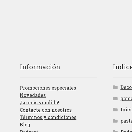
Información
Indic
Deco
Promociones especiales
Novedades
gom
¡Lo más vendido!
Inici
Contacte con nosotros
Términos y condiciones
past
Blog
Podcast
Podc