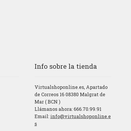
era:
es:
.
1,84€.
1,29€.
Info sobre la tienda
Virtualshoponline.es, Apartado
de Correos 16 08380 Malgrat de
Mar ( BCN )
Llámanos ahora: 666.70.99.91
Email:
info@virtualshoponline.e
s