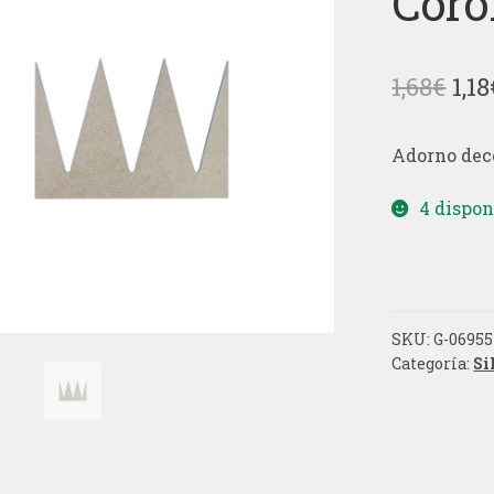
Coro
El
1,68
€
1,18
pre
Adorno dec
ori
era
4 dispon
1,68
SKU:
G-06955
Categoría:
Si