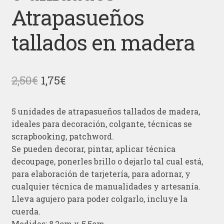
Atrapasueños
tallados en madera
El
El
2,50
€
1,75
€
precio
precio
5 unidades de atrapasueños tallados de madera,
original
actual
ideales para decoración, colgante, técnicas se
era:
es:
scrapbooking, patchword.
Se pueden decorar, pintar, aplicar técnica
2,50€.
1,75€.
decoupage, ponerles brillo o dejarlo tal cual está,
para elaboración de tarjetería, para adornar, y
cualquier técnica de manualidades y artesanía.
Lleva agujero para poder colgarlo, incluye la
cuerda.
Medidas: 8,2cm x 5,5cm