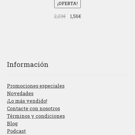
¡OFERTA!
El
El
2,23
€
1,56
€
precio
precio
original
actual
era:
es:
2,23€.
1,56€.
Información
Promociones especiales
Novedades
¡Lo más vendido!
Contacte con nosotros
Términos y condiciones
Blog
Podcast