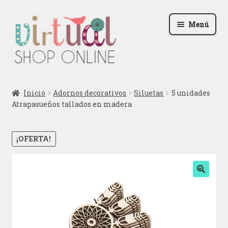
Ir
Ir
Menú
a
al
la
contenido
navegación
Radio
Inicio
Adornos decorativos
Siluetas
5 unidades
Atrapasueños tallados en madera
Podcast
Contactar
¡OFERTA!
Blog
🔍
Iniciar sesión