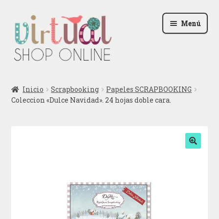
Ir
Ir
Menú
a
al
la
contenido
navegación
Radio
Inicio
Scrapbooking
Papeles SCRAPBOOKING
Coleccion «Dulce Navidad». 24 hojas doble cara.
Podcast
Contactar
Blog
🔍
Iniciar sesión