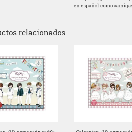
en español como «amigas
ctos relacionados
ion «Mi comunión niñ0».
Coleccion «Mi comunión