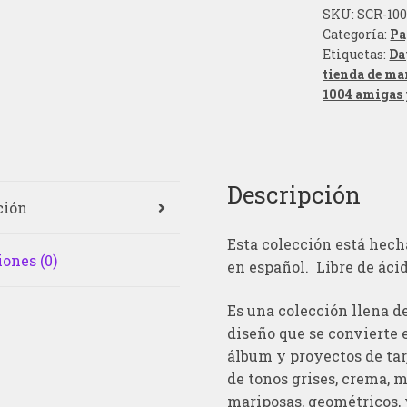
SKU:
SCR-10
Categoría:
Pa
Etiquetas:
Da
tienda de ma
1004 amigas 
Descripción
ción
Esta colección está hech
ones (0)
en español. Libre de ácid
Es una colección llena d
diseño que se convierte 
álbum y proyectos de tar
de tonos grises, crema, m
mariposas, geométricos, y