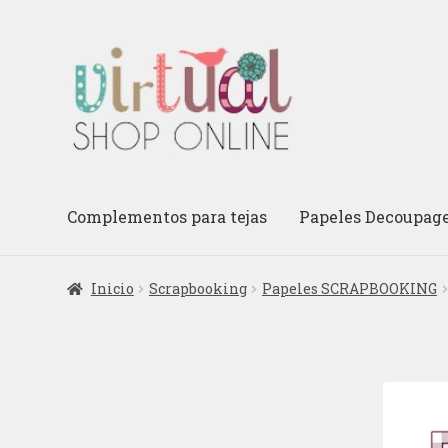
Ir
Ir
a
al
la
contenido
navegación
Complementos para tejas
Papeles Decoupag
Inicio
Scrapbooking
Papeles SCRAPBOOKING