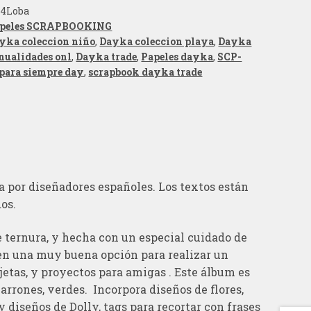
04Loba
peles SCRAPBOOKING
yka coleccion niño
,
Dayka coleccion playa
,
Dayka
nualidades onl
,
Dayka trade
,
Papeles dayka
,
SCP-
para siempre day
,
scrapbook dayka trade
a por diseñadores españoles. Los textos están
os.
e ternura, y hecha con un especial cuidado de
en una muy buena opción para realizar un
jetas, y proyectos para amigas . Este álbum es
arrones, verdes. Incorpora diseños de flores,
 diseños de Dolly, tags para recortar con frases