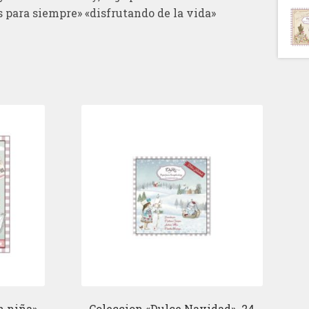
 para siempre» «disfrutando de la vida»
 niña».
Coleccion «Dulce Navidad». 24