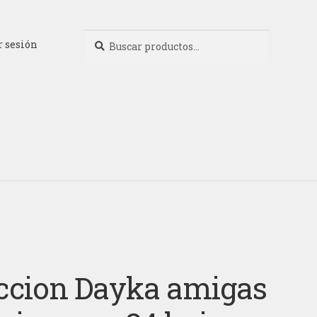
Buscar
Buscar
r sesión
por:
ccion Dayka amigas