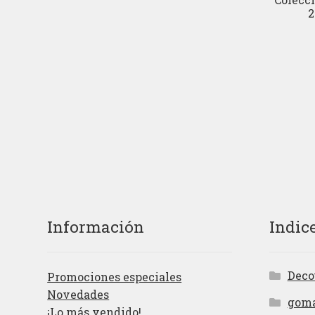
2
Información
Indic
Deco
Promociones especiales
Novedades
gom
¡Lo más vendido!