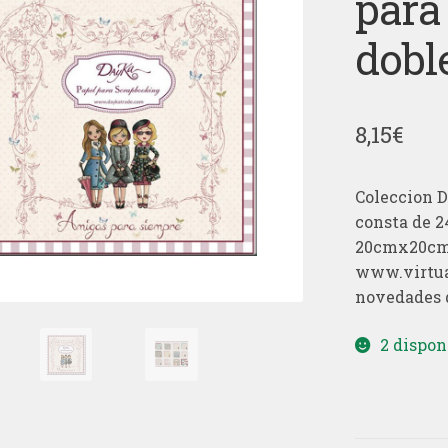
para
dobl
8,15
€
Coleccion D
consta de 2
20cmx20cm.
www.virtual
novedades d
2 dispon