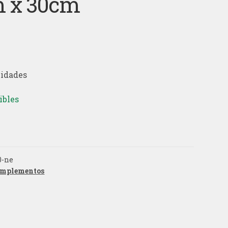
 x 30cm
nidades
ibles
0-ne
mplementos