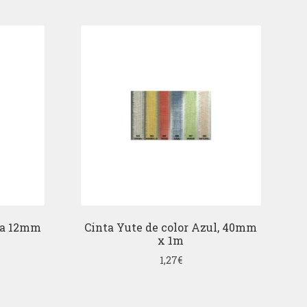
ña 12mm
Cinta Yute de color Azul, 40mm
x 1m
1,27
€