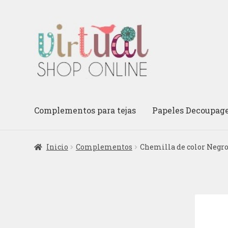
Ir
Ir
a
al
la
contenido
navegación
Complementos para tejas
Papeles Decoupag
Inicio
Complementos
Chemilla de color Negr