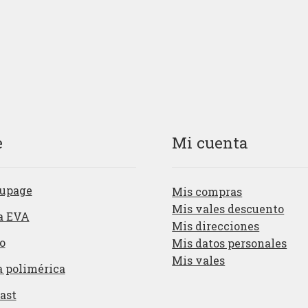
e
Mi cuenta
upage
Mis compras
Mis vales descuento
a EVA
Mis direcciones
o
Mis datos personales
Mis vales
a polimérica
ast