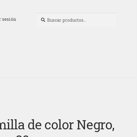
Buscar
Buscar
r sesión
por:
illa de color Negro,