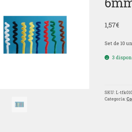
6mm
1,57
€
Set de 10 u
3 dispon
SKU:
L-tfk01
Categoría:
Co