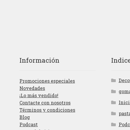
Información
Indic
Deco
Promociones especiales
Novedades
gom
¡Lo más vendido!
Inici
Contacte con nosotros
Términos y condiciones
past
Blog
Podcast
Podc