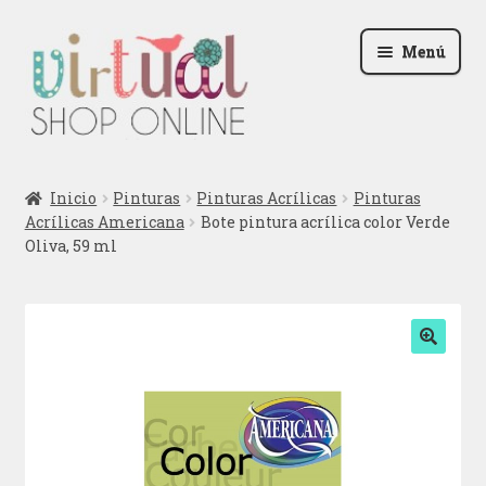
Ir
Ir
Menú
a
al
la
contenido
navegación
Radio
Inicio
Pinturas
Pinturas Acrílicas
Pinturas
Acrílicas Americana
Bote pintura acrílica color Verde
Podcast
Oliva, 59 ml
Contactar
Blog
🔍
Iniciar sesión