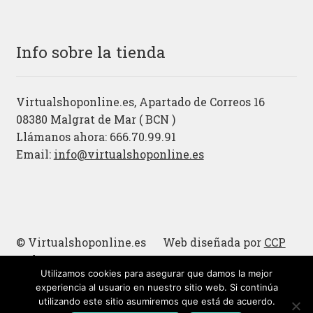
Info sobre la tienda
Virtualshoponline.es, Apartado de Correos 16
08380 Malgrat de Mar ( BCN )
Llámanos ahora: 666.70.99.91
Email:
info@virtualshoponline.es
© Virtualshoponline.es Web diseñada por
CCP
Cadena
Utilizamos cookies para asegurar que damos la mejor
Cucharas de madera
experiencia al usuario en nuestro sitio web. Si continúa
utilizando este sitio asumiremos que está de acuerdo.