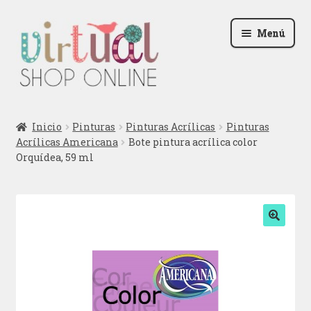
Ir
Ir
Menú
a
al
la
contenido
navegación
Radio
Inicio
Pinturas
Pinturas Acrílicas
Pinturas
Acrílicas Americana
Bote pintura acrílica color
Podcast
Orquídea, 59 ml
Contactar
Blog
🔍
Iniciar sesión