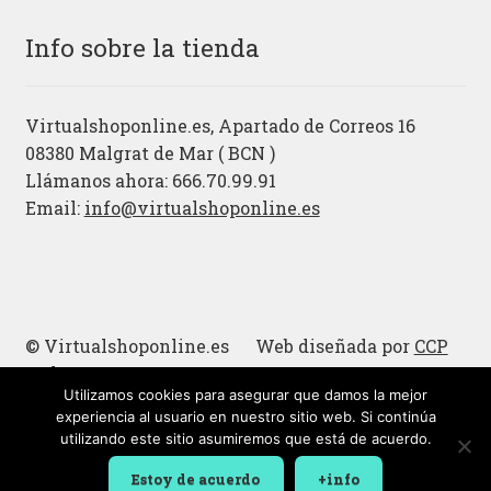
Info sobre la tienda
Virtualshoponline.es, Apartado de Correos 16
08380 Malgrat de Mar ( BCN )
Llámanos ahora: 666.70.99.91
Email:
info@virtualshoponline.es
© Virtualshoponline.es Web diseñada por
CCP
Cadena
Utilizamos cookies para asegurar que damos la mejor
Cucharas de madera
experiencia al usuario en nuestro sitio web. Si continúa
utilizando este sitio asumiremos que está de acuerdo.
Estoy de acuerdo
+info