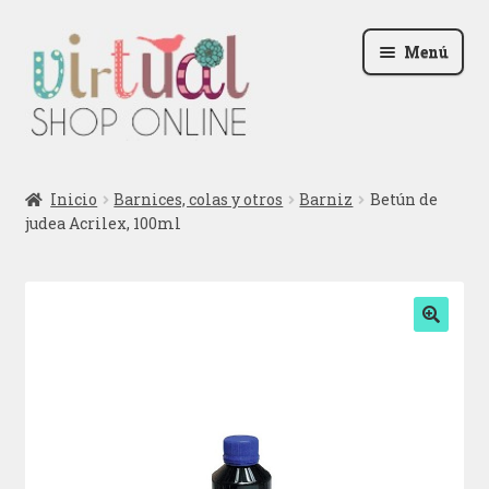
Ir
Ir
Menú
a
al
la
contenido
navegación
Radio
Inicio
Barnices, colas y otros
Barniz
Betún de
judea Acrilex, 100ml
Podcast
Contactar
Blog
🔍
Iniciar sesión