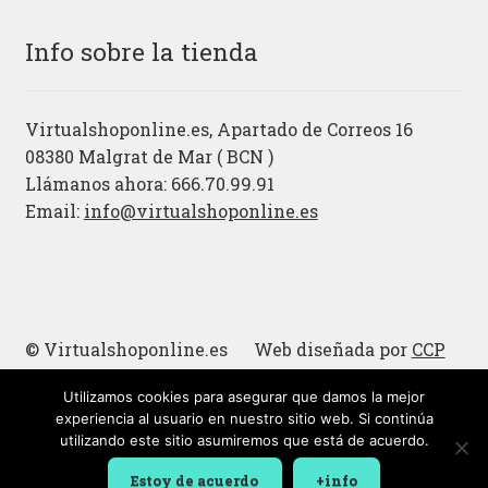
Info sobre la tienda
Virtualshoponline.es, Apartado de Correos 16
08380 Malgrat de Mar ( BCN )
Llámanos ahora: 666.70.99.91
Email:
info@virtualshoponline.es
© Virtualshoponline.es Web diseñada por
CCP
Cadena
Utilizamos cookies para asegurar que damos la mejor
Cucharas de madera
experiencia al usuario en nuestro sitio web. Si continúa
utilizando este sitio asumiremos que está de acuerdo.
Estoy de acuerdo
+info