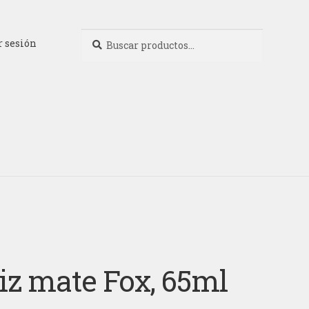
Buscar
Buscar
r sesión
por:
iz mate Fox, 65ml