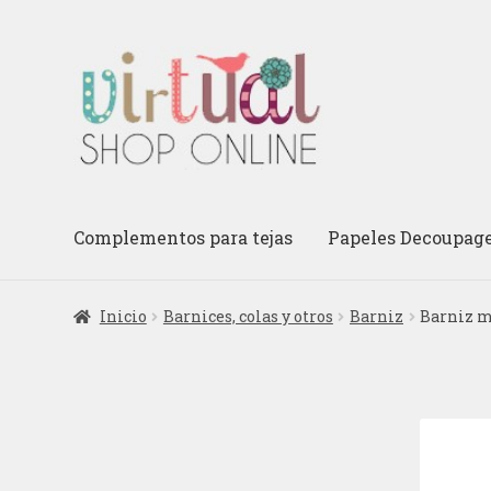
Ir
Ir
a
al
la
contenido
navegación
Complementos para tejas
Papeles Decoupag
Inicio
Barnices, colas y otros
Barniz
Barniz m