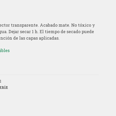
ector transparente. Acabado mate. No tóxico y
agua. Dejar secar 1 h. El tiempo de secado puede
unción de las capas aplicadas.
ibles
1
rniz