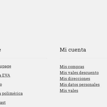
e
Mi cuenta
upage
Mis compras
Mis vales descuento
a EVA
Mis direcciones
o
Mis datos personales
Mis vales
a polimérica
ast