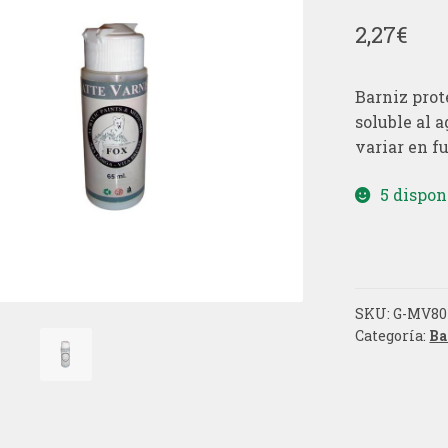
2,27
€
Barniz prot
soluble al 
variar en f
5 dispon
SKU:
G-MV80
Categoría:
Ba