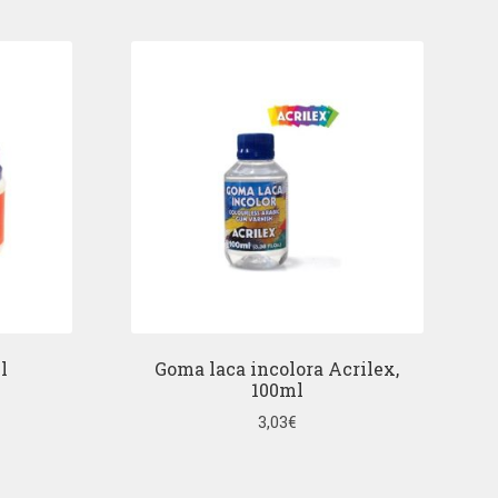
l
Goma laca incolora Acrilex,
100ml
3,03
€