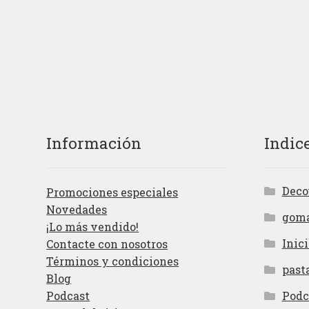
Información
Indic
Deco
Promociones especiales
Novedades
gom
¡Lo más vendido!
Inici
Contacte con nosotros
Términos y condiciones
past
Blog
Podcast
Podc