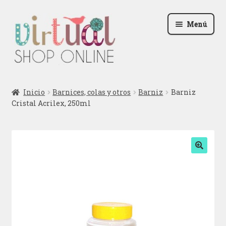
Ir
Ir
Menú
a
al
la
contenido
navegación
Radio
Inicio
Barnices, colas y otros
Barniz
Barniz
Cristal Acrilex, 250ml
Podcast
Contactar
Blog
🔍
Iniciar sesión