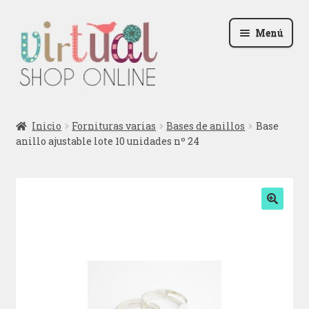
Ir
Ir
Menú
a
al
la
contenido
navegación
Radio
Inicio
Fornituras varias
Bases de anillos
Base
anillo ajustable lote 10 unidades nº 24
Podcast
Contactar
Blog
🔍
Iniciar sesión