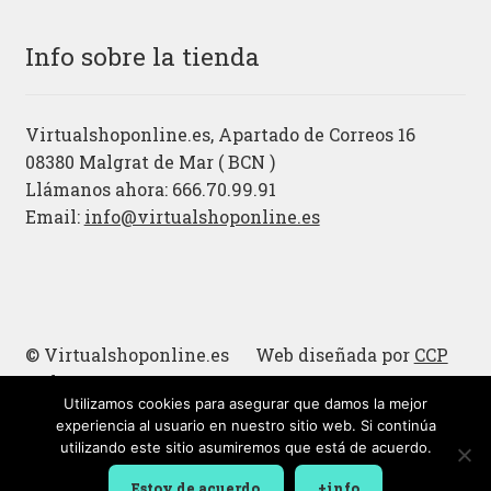
Info sobre la tienda
Virtualshoponline.es, Apartado de Correos 16
08380 Malgrat de Mar ( BCN )
Llámanos ahora: 666.70.99.91
Email:
info@virtualshoponline.es
© Virtualshoponline.es Web diseñada por
CCP
Cadena
Utilizamos cookies para asegurar que damos la mejor
Cucharas de madera
experiencia al usuario en nuestro sitio web. Si continúa
utilizando este sitio asumiremos que está de acuerdo.
Estoy de acuerdo
+info