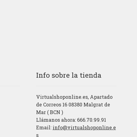
ual
original
actual
era:
es:
€.
1,98€.
0,98€.
Info sobre la tienda
Virtualshoponline.es, Apartado
de Correos 16 08380 Malgrat de
Mar ( BCN )
Llámanos ahora: 666.70.99.91
Email:
info@virtualshoponline.e
s