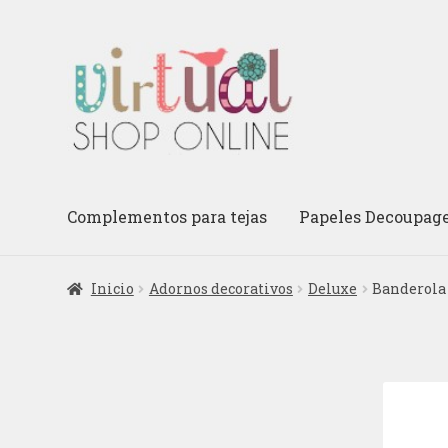
Ir
Ir
a
al
la
contenido
navegación
Complementos para tejas
Papeles Decoupag
Inicio
Adornos decorativos
Deluxe
Banderola 