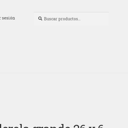
Buscar
Buscar
r sesión
por: