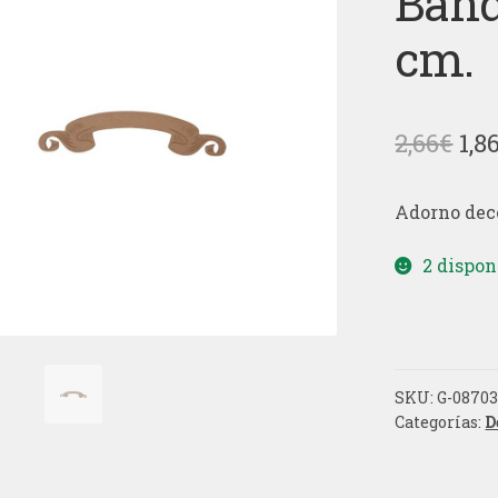
Band
cm.
El
2,66
€
1,8
pre
Adorno deco
ori
era
2 dispon
2,6
SKU:
G-08703
Categorías:
D