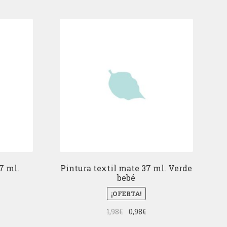
7 ml.
Pintura textil mate 37 ml. Verde
bebé
¡OFERTA!
El
El
1,98
€
0,98
€
cio
precio
precio