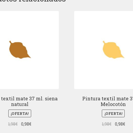
 textil mate 37 ml. siena
Pintura textil mate 3
natural
Melocotón
¡OFERTA!
¡OFERTA!
El
El
El
El
1,98
€
0,98
€
1,98
€
0,98
€
precio
precio
precio
pre