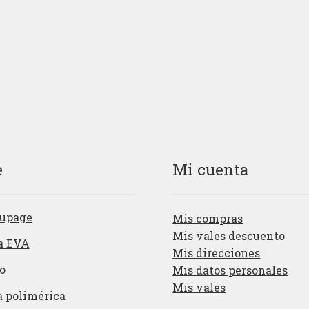
original
actual
original
act
era:
es:
era:
es:
1,98€.
0,98€.
1,98€.
0,98
e
Mi cuenta
upage
Mis compras
Mis vales descuento
a EVA
Mis direcciones
o
Mis datos personales
Mis vales
a polimérica