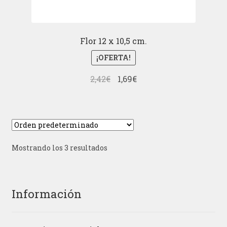
Flor 12 x 10,5 cm.
¡OFERTA!
El
El
2,42
€
1,69
€
precio
precio
original
actual
era:
es:
2,42€.
1,69€.
Mostrando los 3 resultados
Información