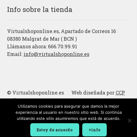
Info sobre la tienda
Virtualshoponline.es, Apartado de Correos 16
08380 Malgrat de Mar ( BCN )
Llámanos ahora: 666.70.99.91
Email:
info@virtualshoponline.es
© Virtualshoponline.es Web diseñada por
CCP
Cadena
Utilizamos cookies para asegurar que damos la mejor
Cucharas de madera
experiencia al usuario en nuestro sitio web. Si continúa
utilizando este sitio asumiremos que está de acuerdo.
Estoy de acuerdo
+info