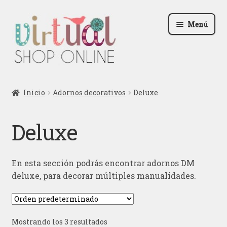
Ir
Ir
Menú
a
al
la
contenido
navegación
Radio
Inicio
Adornos decorativos
Deluxe
Podcast
Deluxe
Contactar
Blog
En esta sección podrás encontrar adornos DM
deluxe, para decorar múltiples manualidades.
Iniciar sesión
Mostrando los 3 resultados