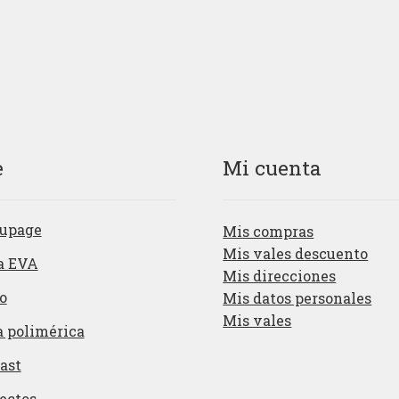
e
Mi cuenta
upage
Mis compras
Mis vales descuento
a EVA
Mis direcciones
o
Mis datos personales
Mis vales
a polimérica
ast
ectos