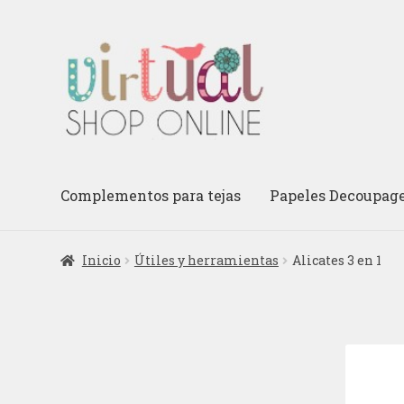
Ir
Ir
a
al
la
contenido
navegación
Complementos para tejas
Papeles Decoupag
Inicio
Útiles y herramientas
Alicates 3 en 1