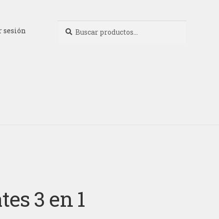
Buscar
Buscar
r sesión
por:
tes 3 en 1