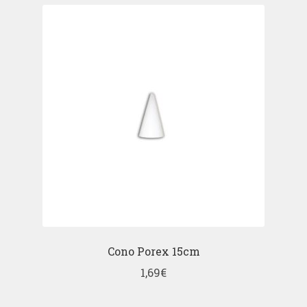
Cono Porex 15cm
1,69
€