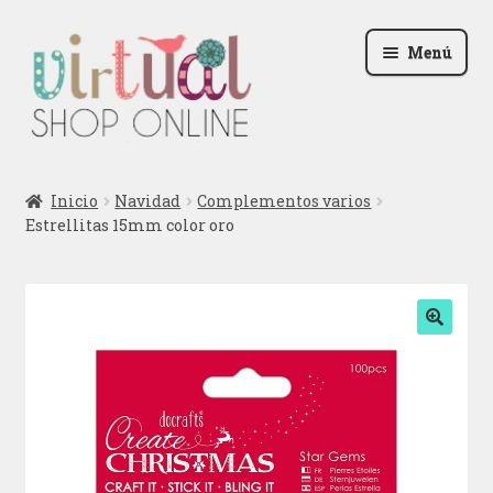
Ir
Ir
Menú
a
al
la
contenido
navegación
Radio
Inicio
Navidad
Complementos varios
Estrellitas 15mm color oro
Podcast
Contactar
Blog
🔍
Iniciar sesión