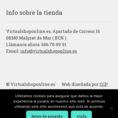
Info sobre la tienda
Virtualshoponline.es, Apartado de Correos 16
08380 Malgrat de Mar ( BCN )
Llámanos ahora: 666.70.99.91
Email:
info@virtualshoponline.es
© Virtualshoponline.es Web diseñada por
CCP
Cadena
Utilizamos cookies para asegurar que damos la mejor
Cucharas de madera
experiencia al usuario en nuestro sitio web. Si continúa
utilizando este sitio asumiremos que está de acuerdo.
Estoy de acuerdo
+info