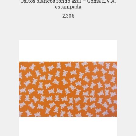
Ositos blancos fondo azul – Goma E.V.A.
estampada
2,30
€