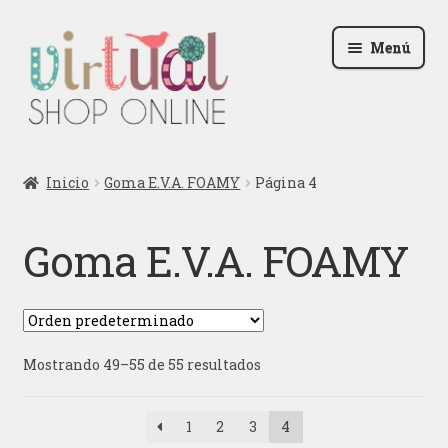
Ir
Ir
Menú
a
al
la
contenido
navegación
Radio
Inicio
Goma E.V.A. FOAMY
Página 4
Podcast
Goma E.V.A. FOAMY
Contactar
Blog
Mostrando 49–55 de 55 resultados
Iniciar sesión
1
2
3
4