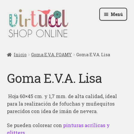
Ir
Ir
Menú
a
al
la
contenido
navegación
Radio
Inicio
Goma E.V.A. FOAMY
Goma E.V.A. Lisa
Podcast
Goma E.V.A. Lisa
Contactar
Blog
Hoja 60×45 cm. y 1,7 mm. de alta calidad, ideal
para la realización de fofuchas y muñequitos
Iniciar sesión
parecidos con idea de imán de nevera.
Se pueden colorear con
pinturas acrílicas
y
glitters