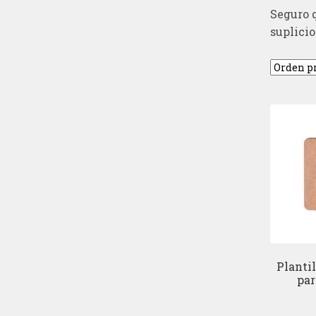
Seguro q
suplicio
Planti
par