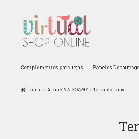
Ir
Ir
a
al
la
contenido
navegación
Complementos para tejas
Papeles Decoupag
Inicio
Goma E.V.A. FOAMY
Termoformas
Te