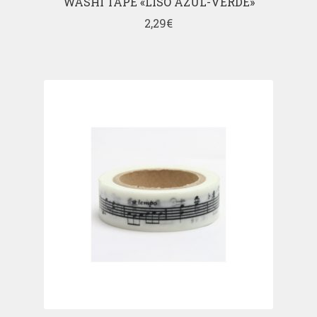
WASHI TAPE «LISO AZUL-VERDE»
2,29
€