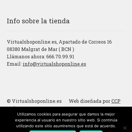
Info sobre la tienda
Virtualshoponline.es, Apartado de Correos 16
08380 Malgrat de Mar ( BCN )
Llámanos ahora: 666.70.99.91
Email:
info@virtualshoponline.es
© Virtualshoponline.es Web diseñada por
CCP
Cadena
Utilizamos cookies para asegurar que damos la mejor
Cucharas de madera
experiencia al usuario en nuestro sitio web. Si continúa
utilizando este sitio asumiremos que está de acuerdo.