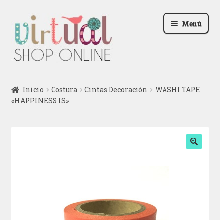
Ir
Ir
Menú
a
al
la
contenido
navegación
Radio
Inicio
Costura
Cintas Decoración
WASHI TAPE
«HAPPINESS IS»
Podcast
Contactar
Blog
🔍
Iniciar sesión