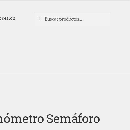
Buscar
Buscar
r sesión
por:
ómetro Semáforo