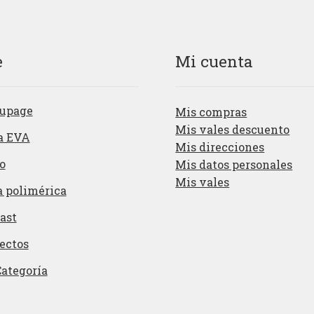
e
Mi cuenta
upage
Mis compras
Mis vales descuento
a EVA
Mis direcciones
o
Mis datos personales
Mis vales
a polimérica
ast
ectos
Categoría