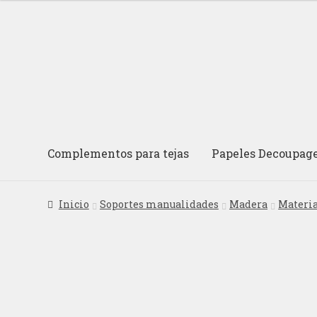
Ir
Ir
a
al
la
contenido
navegación
Complementos para tejas
Papeles Decoupag
Inicio
Soportes manualidades
Madera
Materi