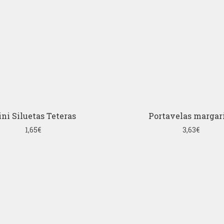
ni Siluetas Teteras
Portavelas margar
1,65
€
3,63
€