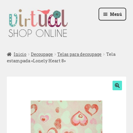
Ir
Ir
Menú
a
al
la
contenido
navegación
Radio
Inicio
Decoupage
Telas para decoupage
Tela
estampada «Lonely Heart 8»
Podcast
Contactar
Blog
🔍
Iniciar sesión