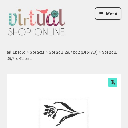
Ir
Ir
Menú
a
al
la
contenido
navegación
Radio
Inicio
Stencil
Stencil 29.7x42 (DIN A3)
Stencil
29,7 x 42 cm.
Podcast
Contactar
Blog
🔍
Iniciar sesión