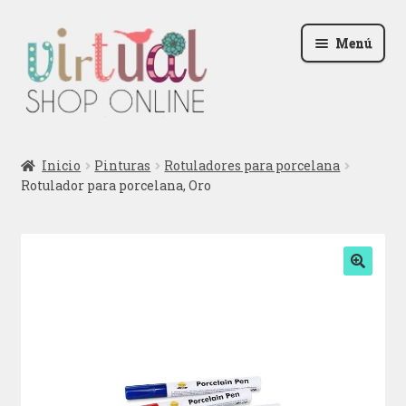
Ir
Ir
Menú
a
al
la
contenido
navegación
Radio
Inicio
Pinturas
Rotuladores para porcelana
Rotulador para porcelana, Oro
Podcast
Contactar
Blog
🔍
Iniciar sesión