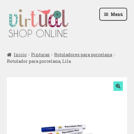
Ir
Ir
Menú
a
al
la
contenido
navegación
Radio
Inicio
Pinturas
Rotuladores para porcelana
Rotulador para porcelana, Lila
Podcast
Contactar
Blog
🔍
Iniciar sesión