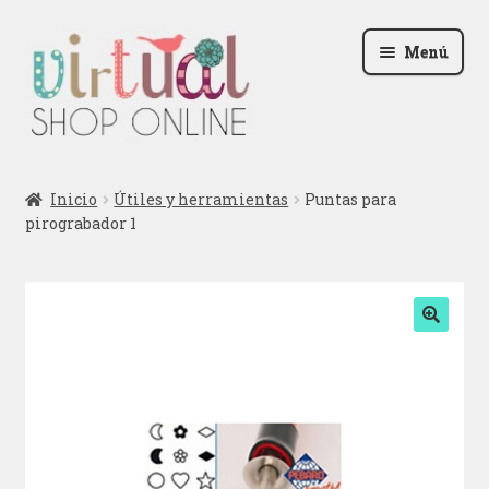
Ir
Ir
Menú
a
al
la
contenido
navegación
Radio
Inicio
Útiles y herramientas
Puntas para
pirograbador 1
Podcast
Contactar
Blog
🔍
Iniciar sesión